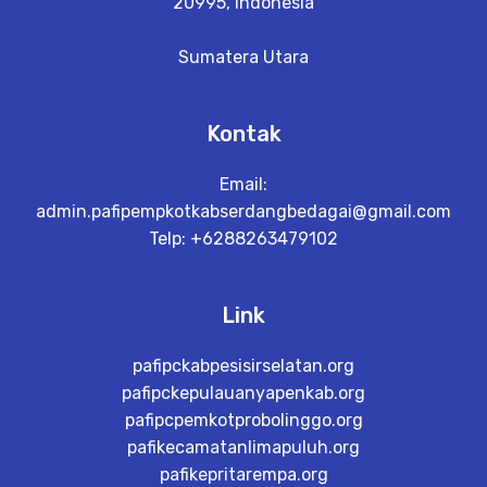
20995, Indonesia
Sumatera Utara
Kontak
Email:
admin.pafipempkotkabserdangbedagai@gmail.com
Telp: +6288263479102
Link
pafipckabpesisirselatan.org
pafipckepulauanyapenkab.org
pafipcpemkotprobolinggo.org
pafikecamatanlimapuluh.org
pafikepritarempa.org