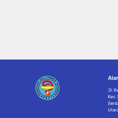
Ala
Jl. R
Kec.
Serd
Utar