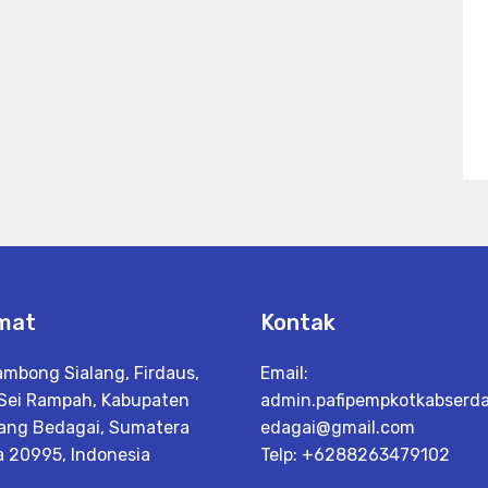
mat
Kontak
ambong Sialang, Firdaus,
Email:
 Sei Rampah, Kabupaten
admin.pafipempkotkabserd
ang Bedagai, Sumatera
edagai@gmail.com
a 20995, Indonesia
Telp: +6288263479102