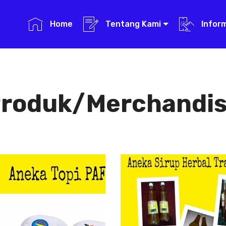
Home
Tentang Kami
Infor
roduk/Merchandi
Aneka Topi PAFI
Aneka Sirup
Herbal
Aneka Topi
Tradisional
PAFI