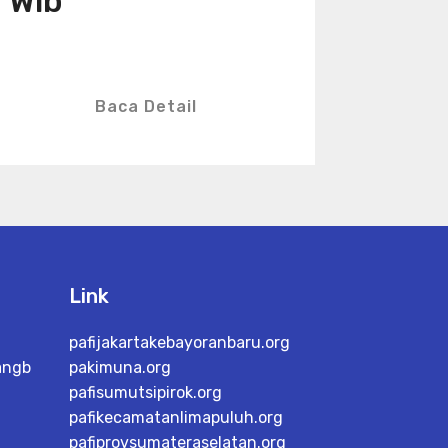
Wib
Baca Detail
Link
pafijakartakebayoranbaru.org
angb
pakimuna.org
pafisumutsipirok.org
pafikecamatanlimapuluh.org
pafiprovsumateraselatan.org