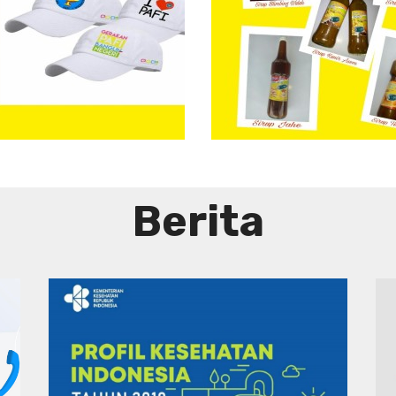
Aneka
Sirup
Herbal
Tradisional
Berita