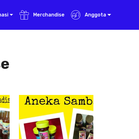
masi
Merchandise
Anggota
se
Aneka Sambal
Aneka
Sambal